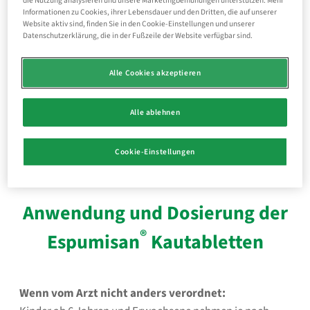
die Nutzung analysieren und unsere Marketingbemühungen unterstützen. Mehr
Informationen zu Cookies, ihrer Lebensdauer und den Dritten, die auf unserer
auch zur Einnahme von
Schwangeren und
Website aktiv sind, finden Sie in den Cookie-Einstellungen und unserer
Stillenden
gut geeignet
Datenschutzerklärung, die in der Fußzeile der Website verfügbar sind.
diskret, auch
ohne Wasser
einzunehmen
Alle Cookies akzeptieren
ideal für
unterwegs
- gehört in jede
Reiseapotheke
Alle ablehnen
mit angenehm
frischem
Pfefferminzgeschmack
Cookie-Einstellungen
Anwendung und Dosierung der
®
Espumisan
Kautabletten
Wenn vom Arzt nicht anders verordnet: