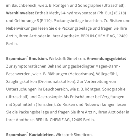
im Bauchbereich, wie z. B. Röntgen und Sonographie (Ultraschall).
Warnhinweise:
Enthält Methyl-4-hydroxybenzoat (Ph. Eur.) (E 218)
und Gelborange S (E 110). Packungsbeilage beachten. Zu Risiken und
Nebenwirkungen lesen Sie die Packungsbeilage und fragen Sie Ihre
Ärztin, Ihren Arzt oder in Ihrer Apotheke. BERLIN-CHEMIE AG, 12489
Berlin.
®
Espumisan
Emulsion.
Wirkstoff: Simeticon.
Anwendungsgebiete:
Zur symptomatischen Behandlung gasbedingter Magen-Darm-
Beschwerden, wie z. B. Blähungen (Meteorismus), Völlegefühl,
Säuglingskoliken (Dreimonatskoliken). Zur Vorbereitung von
Untersuchungen im Bauchbereich, wie z. B. Röntgen, Sonographie
(Ultraschall) und Gastroskopie. Als Entschäumer bei Vergiftungen
mit Spülmitteln (Tensiden). Zu Risiken und Nebenwirkungen lesen
Sie die Packungsbeilage und fragen Sie Ihre Ärztin, Ihren Arzt oder in
Ihrer Apotheke. BERLIN-CHEMIE AG, 12489 Berlin.
®
Espumisan
Kautabletten.
Wirkstoff: Simeticon.