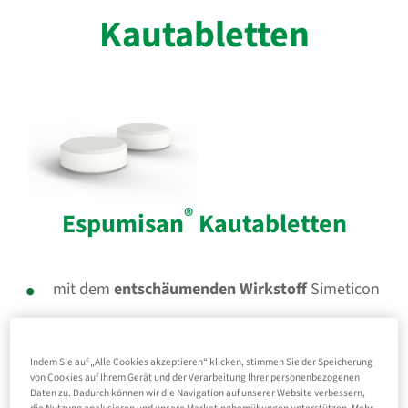
Kautabletten
®
Espumisan
Kautabletten
mit dem
entschäumenden Wirkstoff
Simeticon
rein
physikalisches Wirkprinzip,
keine
Aufnahme des Wirkstoffs ins Blut
Indem Sie auf „Alle Cookies akzeptieren“ klicken, stimmen Sie der Speicherung
bisher sind für den Wirkstoff Simeticon
keine
von Cookies auf Ihrem Gerät und der Verarbeitung Ihrer personenbezogenen
Daten zu. Dadurch können wir die Navigation auf unserer Website verbessern,
Wechselwirkungen
bekannt