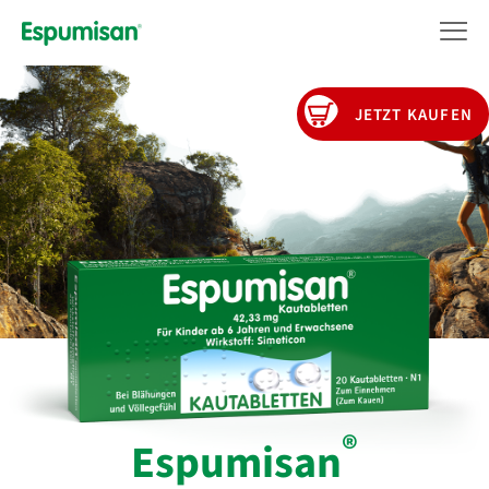
Direkt
zum
Inhalt
JETZT KAUFEN
®
Espumisan