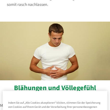
somit rasch nachlassen.
Blähungen und Völlegefühl
Indem Sie auf „Alle Cookies akzeptieren“ klicken, stimmen Sie der Speicherung
Magen/Darm-Beschwerden zeigen häufig eine Störung im Gas-
von Cookies auf Ihrem Gerät und der Verarbeitung Ihrer personenbezogenen