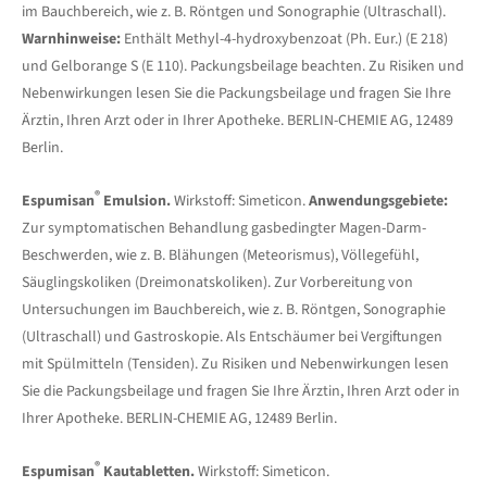
im Bauchbereich, wie z. B. Röntgen und Sonographie (Ultraschall).
Warnhinweise:
Enthält Methyl-4-hydroxybenzoat (Ph. Eur.) (E 218)
und Gelborange S (E 110). Packungsbeilage beachten. Zu Risiken und
Nebenwirkungen lesen Sie die Packungsbeilage und fragen Sie Ihre
Ärztin, Ihren Arzt oder in Ihrer Apotheke. BERLIN-CHEMIE AG, 12489
Berlin.
®
Espumisan
Emulsion.
Wirkstoff: Simeticon.
Anwendungsgebiete:
Zur symptomatischen Behandlung gasbedingter Magen-Darm-
Beschwerden, wie z. B. Blähungen (Meteorismus), Völlegefühl,
Säuglingskoliken (Dreimonatskoliken). Zur Vorbereitung von
Untersuchungen im Bauchbereich, wie z. B. Röntgen, Sonographie
(Ultraschall) und Gastroskopie. Als Entschäumer bei Vergiftungen
mit Spülmitteln (Tensiden). Zu Risiken und Nebenwirkungen lesen
Sie die Packungsbeilage und fragen Sie Ihre Ärztin, Ihren Arzt oder in
Ihrer Apotheke. BERLIN-CHEMIE AG, 12489 Berlin.
®
Espumisan
Kautabletten.
Wirkstoff: Simeticon.