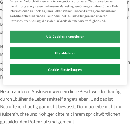
Gleichgewicht im Körper an. Damit einhergehende Beschwerden
Daten zu. Dadurch können wir die Navigation auf unserer Website verbessern,
die Nutzung analysieren und unsere Marketingbemühungen unterstützen. Mehr
wie Blähungen (Meteorismus), ständiger Blähbauch, Völlegefühl
Informationen zu Cookies, ihrer Lebensdauer und den Dritten, die auf unserer
Website aktiv sind, finden Sie in den Cookie-Einstellungen und unserer
und heftige Bauchschmerzen bis hin zu Koliken sind nahezu allen
Datenschutzerklärung, die in der Fußzeile der Website verfügbar sind.
Menschen nicht unbekannt: selten, gelegentlich oder sogar
ständig.
Alle Cookies akzeptieren
Nicht nur die körperlichen Auswirkungen eines Zuviel an Gas in
Alle ablehnen
Magen und Darm machen Betroffenen zu schaffen. Auch die
„gesellschaftlichen Auswirkungen“, erleichtern z.B. bei ständigen
Blähungen nicht gerade das entspannte Miteinander in der
Cookie-Einstellungen
Familie, unter Freunden und auch Kollegen.
Neben anderen Auslösern werden diese Beschwerden häufig
durch „blähende Lebensmittel“ angetrieben. Und das ist
Betroffenen häufig gar nicht bewusst. Denn beileibe nicht nur
Hülsenfrüchte und Kohlgerichte mit ihrem sprichwörtlichen
gasbildenden Potenzial sind gemeint.