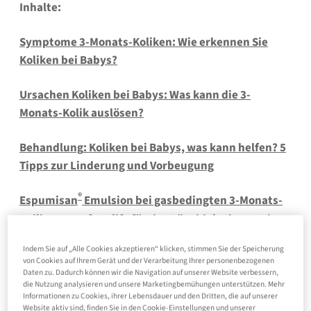
Inhalte:
Symptome 3-Monats-Koliken
: Wie erkennen Sie
Koliken bei Babys?
Ursachen Koliken bei Babys
: Was kann die 3-
Monats-Kolik auslösen?
Behandlung
: Koliken bei Babys, was kann helfen? 5
Tipps zur Linderung und Vorbeugung
®
Espumisan
Emulsion
bei gasbedingten 3-Monats-
Koliken –
sanfte Hilfe für das Bäuchlein Ihres Babys
Indem Sie auf „Alle Cookies akzeptieren“ klicken, stimmen Sie der Speicherung
FAQs
: Koliken bei Babys
von Cookies auf Ihrem Gerät und der Verarbeitung Ihrer personenbezogenen
Daten zu. Dadurch können wir die Navigation auf unserer Website verbessern,
die Nutzung analysieren und unsere Marketingbemühungen unterstützen. Mehr
Informationen zu Cookies, ihrer Lebensdauer und den Dritten, die auf unserer
Website aktiv sind, finden Sie in den Cookie-Einstellungen und unserer