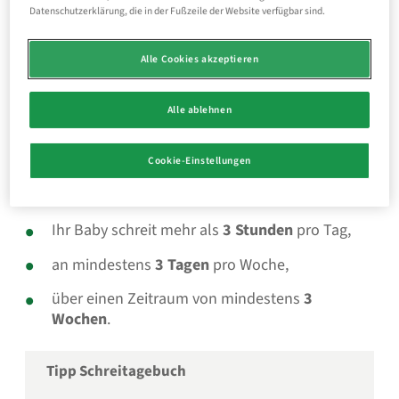
Symptome 3-Monats-
Datenschutzerklärung, die in der Fußzeile der Website verfügbar sind.
Koliken: Wie erkennen Sie
Alle Cookies akzeptieren
Koliken bei Babys?
Alle ablehnen
Die
klassische “Dreierregel”
kann helfen, die 3-
Cookie-Einstellungen
1
Monats-Kolik bei Ihrem Baby zu erkennen:
Ihr Baby schreit mehr als
3 Stunden
pro Tag,
an mindestens
3 Tagen
pro Woche,
über einen Zeitraum von mindestens
3
Wochen
.
Tipp Schreitagebuch